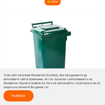
Купи
Този сайт използва бисквитки (Cookies). Ако продължите да
използвате сайта приемаме, че сте съгласни с използването на
бисквитки. Научете повече за тях и се запознайте с политиката ни за
защита на личните Ви данни
тук
РАЗБРАХ
€
37,44
/
73,23
лв.
Пишете ни
0876 33 77 84