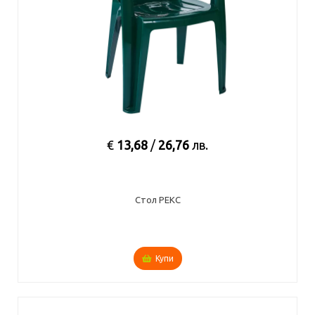
€
13,68
/
26,76
лв.
Стол РЕКС
Купи