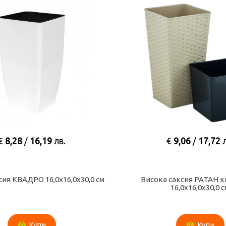
€
9,06
/
17,72
лв.
€
5,64
/
11
сока саксия РАТАН квадратна
Саксия КАНУ с двой
16,0х16,0х30,0 см
Купи
Ку