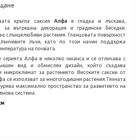
щане
вата кръгла саксия
Алфа
е гладка и лъскава,
 за вътрешна декорация и градински беседки.
за слънцелюбиви растения. Гланцовата повърхност
слънчевите лъчи, като по този начин поддържа
емпература на почвата.
 серията Алфа в няколко нюанса и се отличава с
ъншен вид и обмислен дизайн, който създава
 микроклимат за растението. Високите саксии от
фа се използват за многогодишни растения.Тяхната
урява максимално пространство за развитието на
енова система.
см