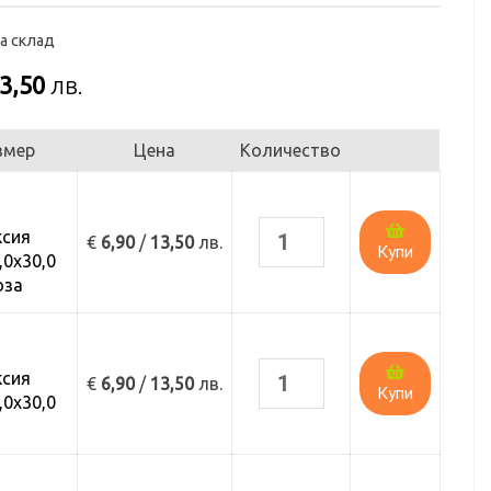
а склад
3,50
лв.
змер
Цена
Количество
ксия
€
6,90
/
13,50
лв.
Купи
0х30,0
оза
ксия
€
6,90
/
13,50
лв.
Купи
0х30,0