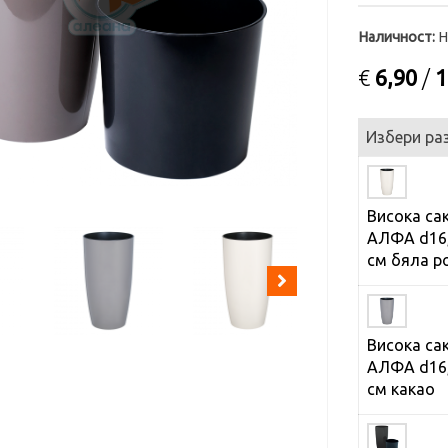
Наличност:
Н
€
6,90
/
1
Избери ра
Висока са
АЛФА d16,
см бяла р
Висока са
АЛФА d16,
см какао