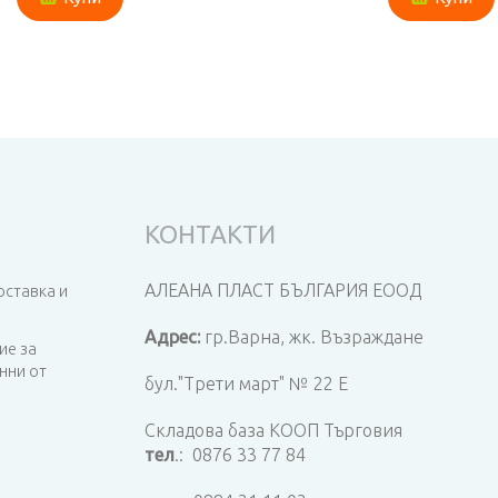
КОНТАКТИ
АЛЕАНА ПЛАСТ БЪЛГАРИЯ ЕООД
оставка и
Адрес:
гр.Варна,
жк. Възраждане
ие за
нни от
бул."Трети март" № 22 Е
Складова база КООП Търговия
тел
.:
0876 33 77 84