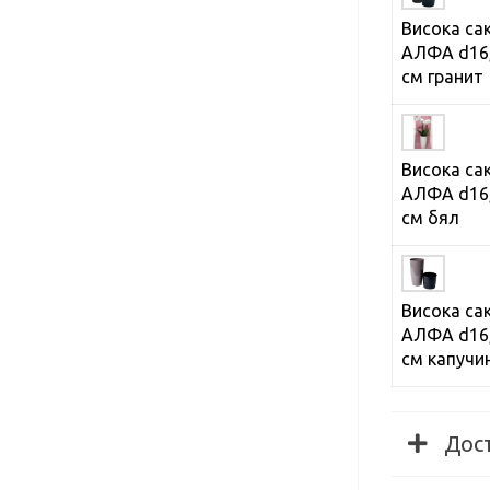
Висока са
АЛФА d16,
см гранит
Висока са
АЛФА d16,
см бял
Висока са
АЛФА d16,
см капучи
Дос