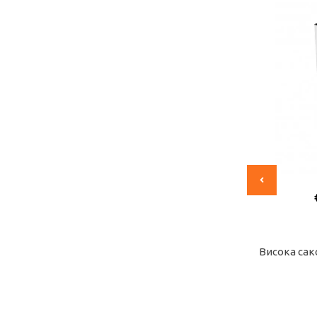
€
8,28
/
16,19
лв.
м
Висока саксия КВАДРО 16,0х16,0х30,0 см
Ви
Купи