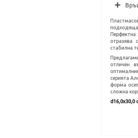
Връ
Пластмасо
подходяща
Перфектна 
отразява 
стабилна т
Предлагаме
отличен в
оптималния
серията Ал
форма осиг
сложна кор
d16,0х30,0 