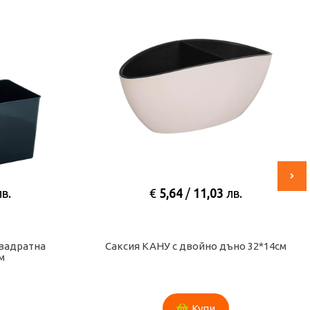
,03
лв.
€
27,48
/
53,75
лв.
но дъно 32*14см
Висока саксия АЛФА d27,0х51,0см
пи
Купи