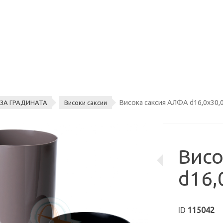
Висока саксия АЛФА d16,0х30,0
ЗА ГРАДИНАТА
Високи саксии
Висо
d16,
ID
115042