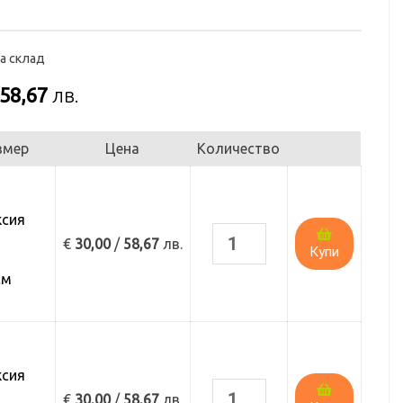
а склад
58,67
лв.
змер
Цена
Количество
ксия
€
30,00
/
58,67
лв.
Купи
а
см
ксия
€
30,00
/
58,67
лв.