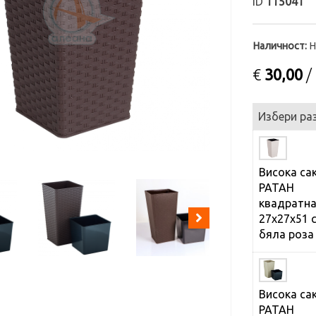
ID
115041
Наличност:
Н
€
30,00
/
Избери ра
Висока са
РАТАН
квадратн
27х27х51 
бяла роза
Висока са
РАТАН