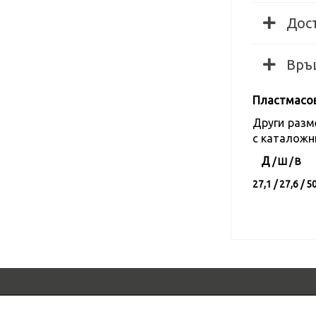
Дос
Връ
Пластмасов
Други разм
с каталожн
Д
/ Ш / В
27,1 / 27,6 / 5