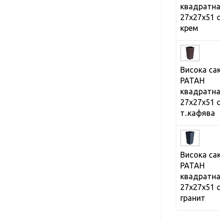
квадратн
27х27х51 
крем
Висока са
РАТАН
квадратн
27х27х51 
т..кафява
Висока са
РАТАН
квадратн
27х27х51 
гранит