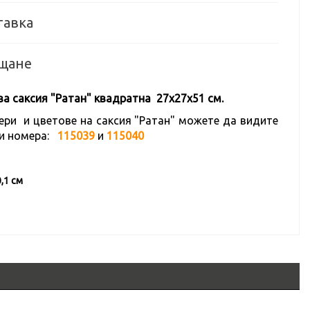
тавка
щане
а саксия "Ратан" квадратна 27х27х51 см.
ери и цветове на саксия "Ратан" можете да видите
и номера:
115039
и
115040
0,1 см