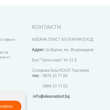
КОНТАКТИ
АЛЕАНА ПЛАСТ БЪЛГАРИЯ ЕООД
оставка и
Адрес:
гр.Варна,
жк. Възраждане
ие за
нни от
бул."Трети март" № 22 Е
Складова база КООП Търговия
тел
.:
0876 33 77 84
0884 31 11 03
info@aleanaplast.bg
РАЗБРАХ