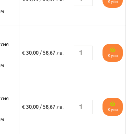
Купи
а
см
ксия
€
30,00
/
58,67
лв.
Купи
а
см
ксия
€
30,00
/
58,67
лв.
Купи
а
см