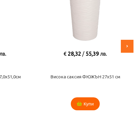
лв.
€
28,32
/
55,39
лв.
,0х51,0см
Висока саксия ФЮЖЪН 27х51 см
Купи