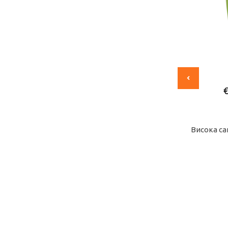
€
9,06
/
17,72
лв.
Висока саксия РАТАН квадратна
Висока са
16,0х16,0х30,0 см
Купи