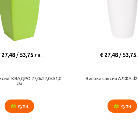
€
27,48
/
53,75
лв.
€
27,48
/
53,75
ксия КВАДРО 27,0х27,0х51,0
Висока саксия АЛФА d27
см
Купи
Купи