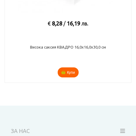
€
8,28
/
16,19
лв.
ока саксия КВАДРО 16,0х16,0х30,0 см
Висок
Купи
ЗА НАС