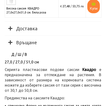
€
27,48
/
53,75
лв.
Купи
Висока саксия КВАДРО
27,0х27,0х51,0 см. бяла роза
Доставка
Връщане
Д / Ш / В
27,0 / 27,0 / 51,0 см
Серията пластмасови подови саксии
Квадро
е
предназначена за отглеждане на растения. В
зависимост от размера на кореновата система
можете да изберете саксия от тази серия с височина
от 30,1 до 50,8 см.
Предимства на саксиите Квадро:
• специална форма на вътрешната саксия за цветя, която