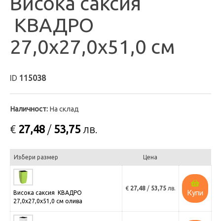
Висока саксия
КВАДРО
27,0х27,0х51,0 см
ID
115038
Наличност:
На склад
€
27,48
/
53,75
лв.
Избери размер
Цена
€
27,48
/
53,75
лв.
Купи
Висока саксия КВАДРО
27,0х27,0х51,0 см олива