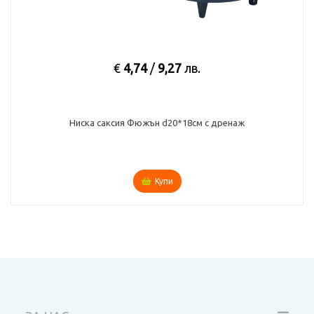
€
4,74
/
9,27
лв.
Ниска саксия Фюжън d20*18см с дренаж
Купи