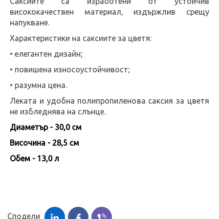
Саксиите са изработени от устойчив
висококачествен материал, издържлив срещу
напукване.
Характеристики на саксиите за цветя:
• елегантен дизайн;
• повишена износоустойчивост;
• разумна цена.
Леката и удобна полипропиленова саксия за цветя
не избледнява на слънце.
Диаметър - 30,0 см
Височина - 28,5 см
Обем - 13,0 л
Сподели