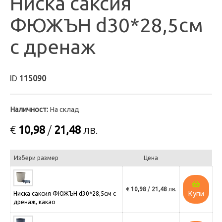
Ниска саксия
ФЮЖЪН d30*28,5см
с дренаж
ID
115090
Наличност:
На склад
€
10,98
/
21,48
лв.
Избери размер
Цена
€
10,98
/
21,48
лв.
Купи
Ниска саксия ФЮЖЪН d30*28,5см с
дренаж, какао