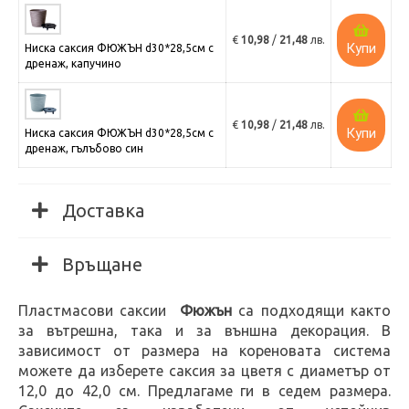
€
10,98
/
21,48
лв.
Купи
Ниска саксия ФЮЖЪН d30*28,5см с
дренаж, капучино
€
10,98
/
21,48
лв.
Купи
Ниска саксия ФЮЖЪН d30*28,5см с
дренаж, гълъбово син
Доставка
Връщане
Пластмасови саксии
Фюжън
са подходящи както
за вътрешна, така и за външна декорация. В
зависимост от размера на кореновата система
можете да изберете саксия за цветя с диаметър от
12,0 до 42,0 см. Предлагаме ги в седем размера.