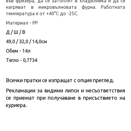
във фризера, да се затоплят в хладилника и да се
нагряват в микровълновата фурна. Работната
температура е от +40°C до -25С.
Материал - PP
Д / Ш / В
49,0 / 32,0 / 14,0см
Обем - 14л
Tегло - 0,7734
Всички пратки се изпращат с опция преглед.
Рекламации за видими липси и несъответствия
се приемат при получаване в присъствието на
куриера.