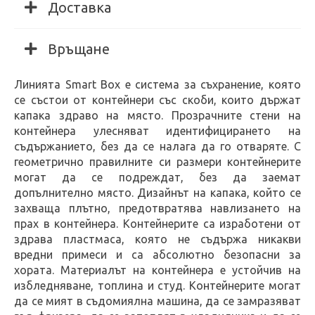
Доставка
Връщане
Линията Smart Box е система за съхранение, която
се състои от контейнери със скоби, които държат
капака здраво на място. Прозрачните стени на
контейнера улесняват идентифицирането на
съдържанието, без да се налага да го отваряте. С
геометрично правилните си размери контейнерите
могат да се подреждат, без да заемат
допълнително място. Дизайнът на капака, който се
захваща плътно, предотвратява навлизането на
прах в контейнера. Контейнерите са изработени от
здрава пластмаса, която не съдържа никакви
вредни примеси и са абсолютно безопасни за
хората. Материалът на контейнера е устойчив на
избледняване, топлина и студ. Контейнерите могат
да се мият в съдомиялна машина, да се замразяват