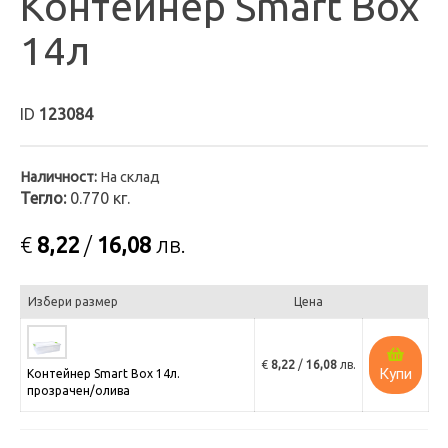
Контейнер Smart Box
14л
ID
123084
Наличност:
На склад
Тегло:
0.770 кг.
€
8,22
/
16,08
лв.
Избери размер
Цена
€
8,22
/
16,08
лв.
Купи
Контейнер Smart Box 14л.
прозрачен/олива